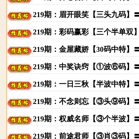
219期：眉开眼笑【三头九码】
219期：彩码赢彩【三个半单双
219期：金屋藏娇【30码中特】
219期：中奖诀窍【①波⑥码】
219期：一日三秋【半波中特】
219期：不念则忘【③头⑨码】
219期：权威名师【③个半波】
219期：前途君师【③肖③码】