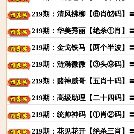
219期：清风拂柳【⑥肖⑿码】
219期：华美秀丽【绝杀①肖】
219期：金戈铁马【两个半波】
219期：涟漪微微【③头⑨码】
219期：赌神威哥【五肖十码】
219期：高级助理【二十四码】
219期：统帅神码【①肖②码】
219期：花见花开【绝杀三肖】