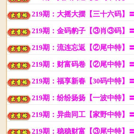
219期：大摇大摆【三十六码】
219期：金码豹子【③肖③码】
219期：流连忘返【②尾中特】
219期：财富码卷【②尾中特】
219期：福享新春【30码中特】
219期：纷纷扬扬【一波中特】
219期：异曲同工【家野中特】
219期：稳稳财富【③尾中特】