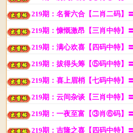
219期：名誉六合【二肖二码】
219期：慷慨激昂【三肖中特】
219期：满心欢喜【四码中特】
219期：拔得头筹【⑤码中特】
219期：喜上眉梢【七码中特】
219期：云间杂谈【三肖中特】
219期：一夜至富【③肖⑥码】
219期：吉隆之喜【四码中特】