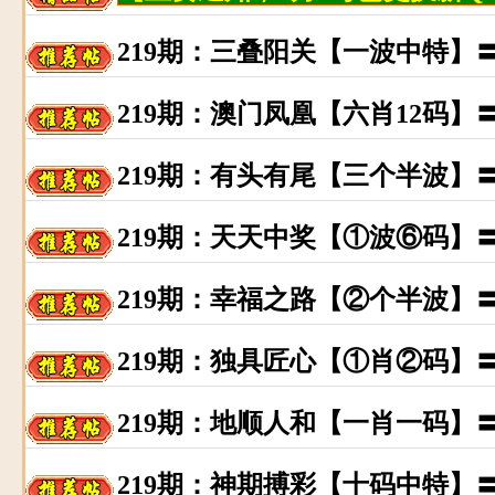
219期：三叠阳关【一波中特】
219期：澳门凤凰【六肖12码】
219期：有头有尾【三个半波】
219期：天天中奖【①波⑥码】
219期：幸福之路【②个半波】
219期：独具匠心【①肖②码】
219期：地顺人和【一肖一码】
219期：神期搏彩【十码中特】