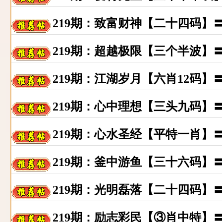
219期：致富财神【二十四码】
219期：超越极限【三个半波】
219期：江湖岁月【六肖12码】
219期：心中理想【三头九码】
219期：心水圣经【平特一肖】
219期：釜中游鱼【三十六码】
219期：光明磊落【二十四码】
219期：励志彩民【③肖中特】