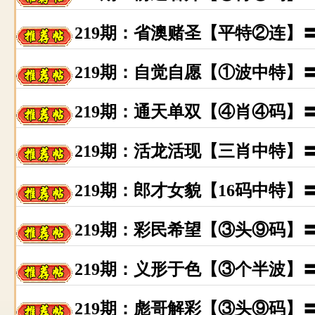
219期：省澳赌圣【平特②连】
219期：自觉自愿【①波中特】
219期：通天单双【④肖④码】
219期：活龙活现【三肖中特】
219期：郎才女貌【16码中特】
219期：彩民希望【③头⑨码】
219期：义形于色【③个半波】
219期：彪哥解彩【③头⑨码】